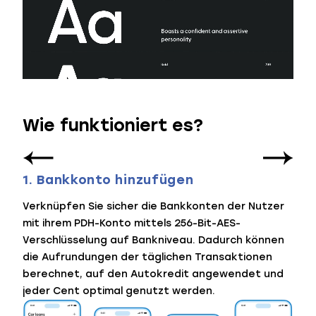
Wie funktioniert es?
1. Bankkonto hinzufügen
2.
Verknüpfen Sie sicher die Bankkonten der Nutzer
Die 
mit ihrem PDH-Konto mittels 256-Bit-AES-
Nutz
t.
Verschlüsselung auf Bankniveau. Dadurch können
anme
die Aufrundungen der täglichen Transaktionen
Plat
n
berechnet, auf den Autokredit angewendet und
Zahl
jeder Cent optimal genutzt werden.
besc