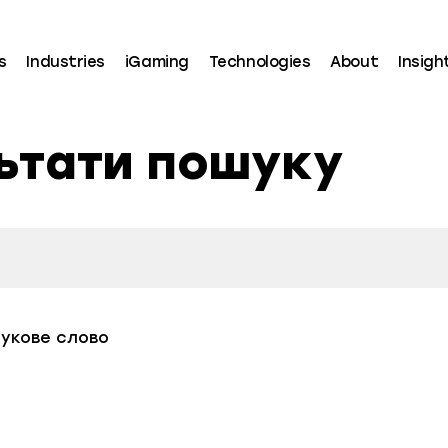
s
Industries
iGaming
Technologies
About
Insigh
ьтати пошуку
шукове слово