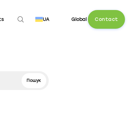
Open search
C
o
n
t
a
c
t
ts
UA
Global
Пошук